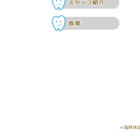
食育
«
臨時休