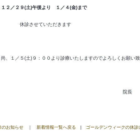
１２／２９(土)午後より １／４(金)まで
休診させていただきます
尚、１／５(土)９：００より診療いたしますのでよろしくお願い
院長
診のお知らせ
｜
新着情報一覧へ戻る
|
ゴールデンウィークの休診